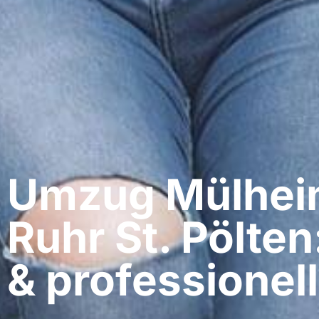
Umzug Mülheim
Ruhr​ St. Pölte
& professionell​