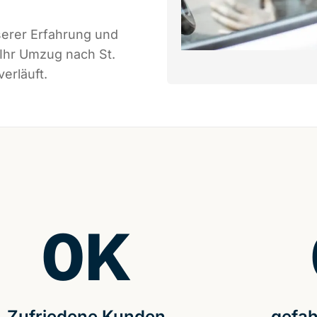
serer Erfahrung und
 Ihr Umzug nach St.
erläuft.
0
K
Zufriedene Kunden
gefah