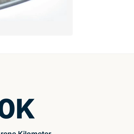
0
K
rene Kilometer