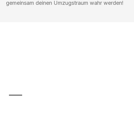
gemeinsam deinen Umzugstraum wahr werden!
UMZUGSKÖNIG FOERSTER MÜLHEIM
AN DER RUHR
Ihr Umzug oder
Transport
Sparen Sie bis zu 100€ bei Anfrage
Abwicklung innerhalb von 24 Stunden
Versichert bis zu 7.500€