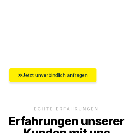
Abwicklung innerhalb von 24 Stunden
Versichert bis zu 7.500€
Ggf. komplette Zollabwicklung inklusive
Umfassender Kundensupport aus
Mülheim an der Ruhr
Jetzt unverbindlich anfragen
ECHTE ERFAHRUNGEN
Erfahrungen unserer
Kunden mit uns