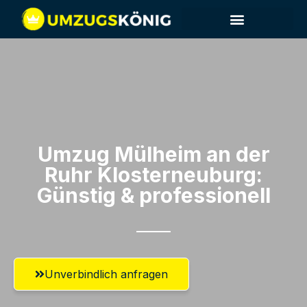
Umzug Mülheim an der
Ruhr​ Klosterneuburg:
Günstig & professionell​
Unverbindlich anfragen