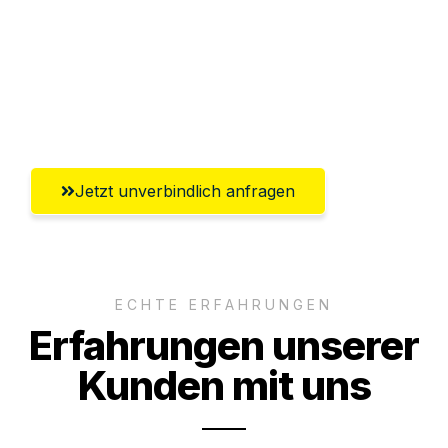
Versichert bis zu 7.500€
Ggf. komplette Zollabwicklung inklusive
Umfassender Kundensupport aus
Mülheim an der Ruhr
Jetzt unverbindlich anfragen
ECHTE ERFAHRUNGEN
Erfahrungen unserer
Kunden mit uns