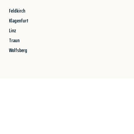
Feldkirch
Klagenfurt
Linz
Traun
Wolfsberg
Jetzt anfragen &
100€ sparen!