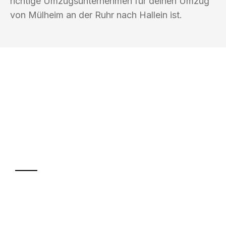
richtige Umzugsunternehmen für deinen Umzug
von Mülheim an der Ruhr nach Hallein ist.
UMZUGSKÖNIG FOERSTER MÜLHEIM
AN DER RUHR
Ihr Umzug oder
Transport
Sparen Sie bis zu 100€ bei Anfrage
Abwicklung innerhalb von 24 Stunden