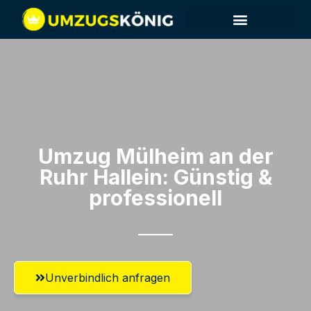
Umzug Mülheim an der
Ruhr​ Hallein: Günstig &
professionell​
Unverbindlich anfragen