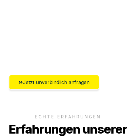
Sparen Sie bis zu 100€ bei Anfrage
Abwicklung innerhalb von 24 Stunden
Versichert bis zu 7.500€
Ggf. komplette Zollabwicklung inklusive
Umfassender Kundensupport aus
Mülheim an der Ruhr
Jetzt unverbindlich anfragen
ECHTE ERFAHRUNGEN
Erfahrungen unserer