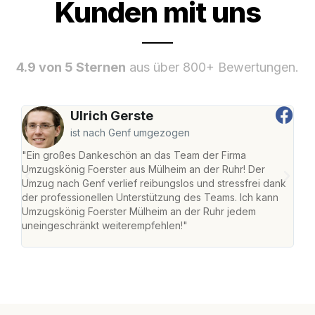
Kunden mit uns
4.9 von 5 Sternen
aus über 800+ Bewertungen.
Ulrich Gerste
ist nach Genf umgezogen
"Ein großes Dankeschön an das Team der Firma
"Die
Umzugskönig Foerster aus Mülheim an der Ruhr! Der
der 
Umzug nach Genf verlief reibungslos und stressfrei dank
Amst
der professionellen Unterstützung des Teams. Ich kann
effi
Umzugskönig Foerster Mülheim an der Ruhr jedem
alle
uneingeschränkt weiterempfehlen!"
für 