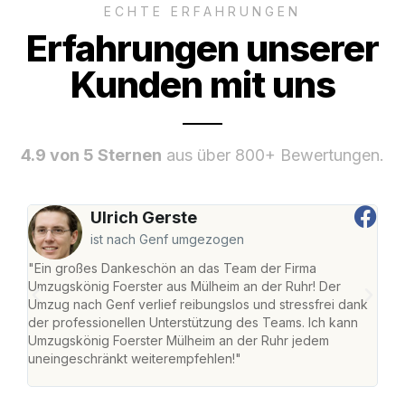
ECHTE ERFAHRUNGEN
Erfahrungen unserer
Kunden mit uns
4.9 von 5 Sternen
aus über 800+ Bewertungen.
Ulrich Gerste
ist nach Genf umgezogen
"Ein großes Dankeschön an das Team der Firma
"Die
Umzugskönig Foerster aus Mülheim an der Ruhr! Der
der 
Umzug nach Genf verlief reibungslos und stressfrei dank
Amst
der professionellen Unterstützung des Teams. Ich kann
effi
Umzugskönig Foerster Mülheim an der Ruhr jedem
alle
uneingeschränkt weiterempfehlen!"
für 