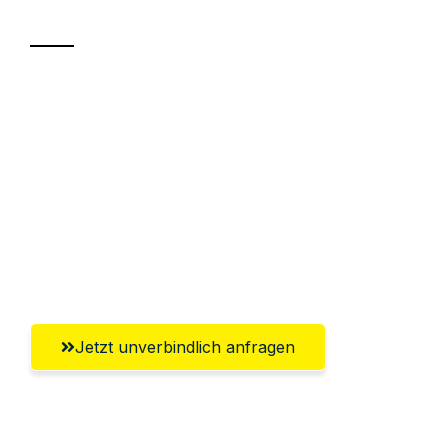
Transport
Sparen Sie bis zu 100€ bei Anfrage
Abwicklung innerhalb von 24 Stunden
Versichert bis zu 7.500€
Ggf. komplette Zollabwicklung inklusive
Umfassender Kundensupport aus
Mülheim an der Ruhr
Jetzt unverbindlich anfragen