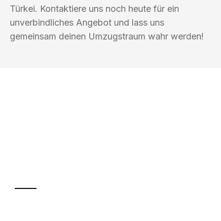
Türkei. Kontaktiere uns noch heute für ein
unverbindliches Angebot und lass uns
gemeinsam deinen Umzugstraum wahr werden!
UMZUGSKÖNIG FOERSTER MÜLHEIM
AN DER RUHR
Ihr Umzug oder
Transport
Sparen Sie bis zu 100€ bei Anfrage