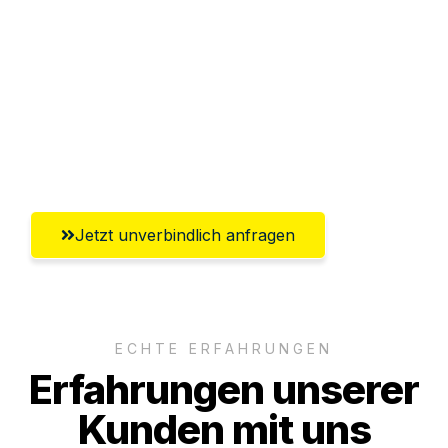
Abwicklung innerhalb von 24 Stunden
Versichert bis zu 7.500€
Ggf. komplette Zollabwicklung inklusive
Umfassender Kundensupport aus
Mülheim an der Ruhr
Jetzt unverbindlich anfragen
ECHTE ERFAHRUNGEN
Erfahrungen unserer
Kunden mit uns