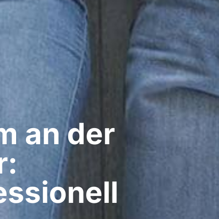
 an der
r:
ssionell​