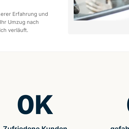
serer Erfahrung und
 Ihr Umzug nach
ch verläuft.
0
K
Zufriedene Kunden
gefah