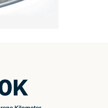
0
K
rene Kilometer