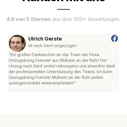
4.9 von 5 Sternen
aus über 800+ Bewertungen.
Ulrich Gerste
ist nach Genf umgezogen
"Ein großes Dankeschön an das Team der Firma
"Die
Umzugskönig Foerster aus Mülheim an der Ruhr! Der
der 
Umzug nach Genf verlief reibungslos und stressfrei dank
Amst
der professionellen Unterstützung des Teams. Ich kann
effi
Umzugskönig Foerster Mülheim an der Ruhr jedem
alle
uneingeschränkt weiterempfehlen!"
für 