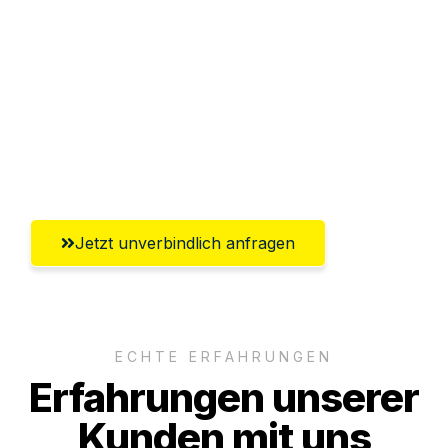
Abwicklung innerhalb von 24 Stunden
Versichert bis zu 7.500€
Ggf. komplette Zollabwicklung inklusive
Umfassender Kundensupport aus
Mülheim an der Ruhr
Jetzt unverbindlich anfragen
ECHTE ERFAHRUNGEN
Erfahrungen unserer
Kunden mit uns