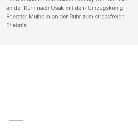
an der Ruhr nach Usak mit dem Umzugskönig
Foerster Mülheim an der Ruhr zum stressfreien
Erlebnis.
UMZUGSKÖNIG FOERSTER MÜLHEIM
AN DER RUHR
Ihr Umzug oder
Transport
Sparen Sie bis zu 100€ bei Anfrage