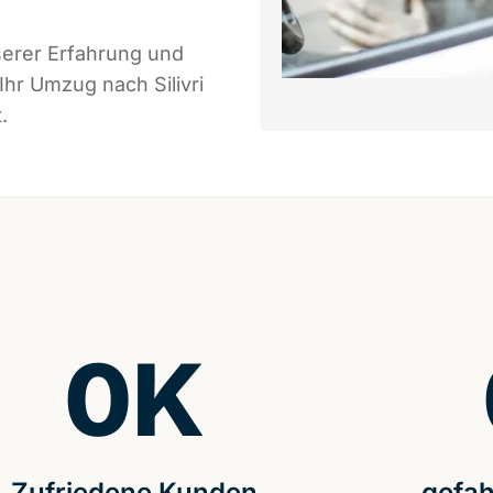
serer Erfahrung und
Ihr Umzug nach Silivri
.
0
K
Zufriedene Kunden
gefah