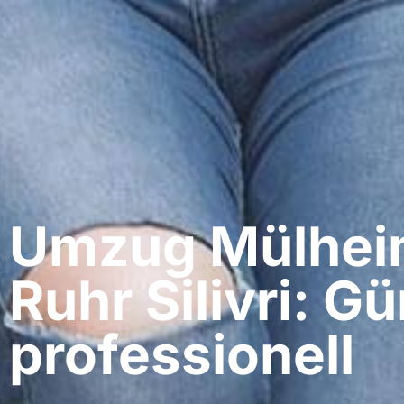
Umzug Mülheim
Ruhr​ Silivri: G
professionell​