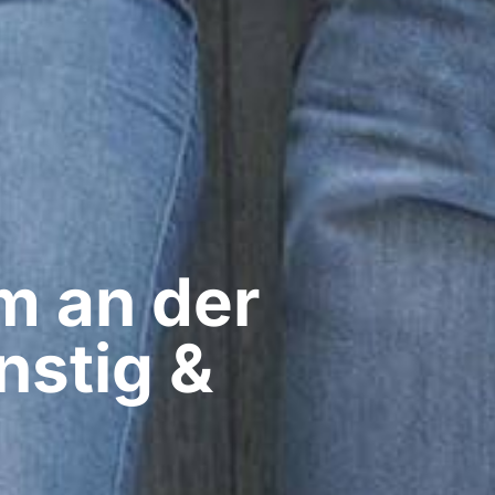
 an der
ünstig &