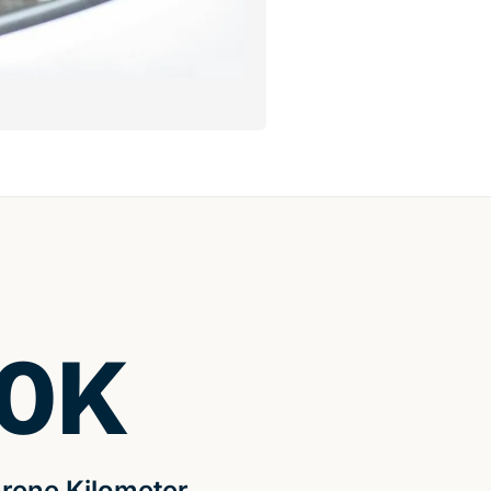
0
K
rene Kilometer