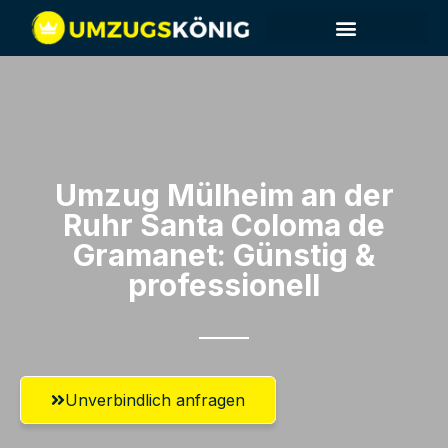
Umzug Mülheim an der
Ruhr​ Santa Coloma de
Gramanet: Günstig &
professionell​
Unverbindlich anfragen