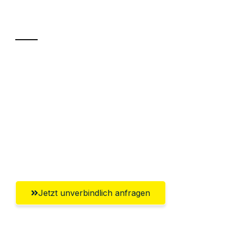
Transport
Sparen Sie bis zu 100€ bei Anfrage
Abwicklung innerhalb von 24 Stunden
Versichert bis zu 7.500€
Ggf. komplette Zollabwicklung inklusive
Umfassender Kundensupport aus
Mülheim an der Ruhr
Jetzt unverbindlich anfragen