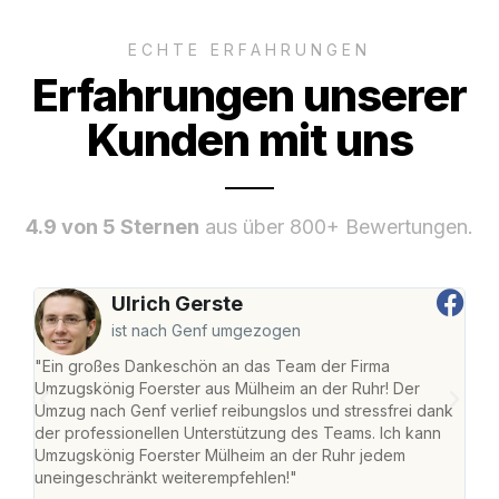
ECHTE ERFAHRUNGEN
Erfahrungen unserer
Kunden mit uns
4.9 von 5 Sternen
aus über 800+ Bewertungen.
Ulrich Gerste
ist nach Genf umgezogen
"Ein großes Dankeschön an das Team der Firma
"Die
Umzugskönig Foerster aus Mülheim an der Ruhr! Der
der 
Umzug nach Genf verlief reibungslos und stressfrei dank
Amst
der professionellen Unterstützung des Teams. Ich kann
effi
Umzugskönig Foerster Mülheim an der Ruhr jedem
alle
uneingeschränkt weiterempfehlen!"
für 