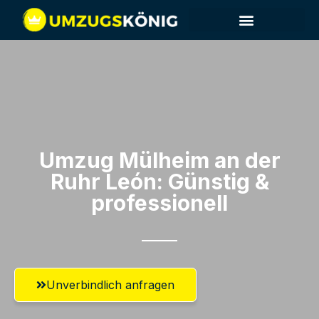
Umzug Mülheim an der
Ruhr​ León: Günstig &
professionell​
Unverbindlich anfragen