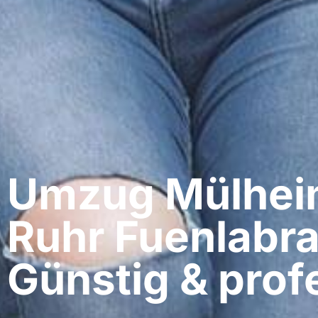
Umzug Mülheim
Ruhr​ Fuenlabr
Günstig & profe