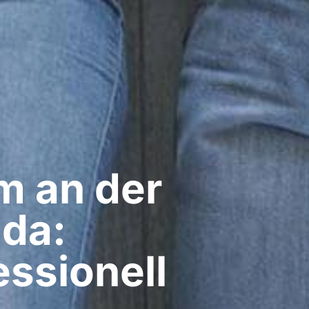
 an der
ada:
ssionell​