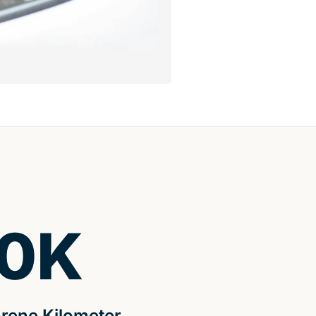
0
K
rene Kilometer