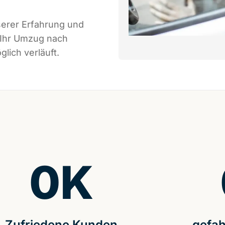
serer Erfahrung und
 Ihr Umzug nach
lich verläuft.
0
K
Zufriedene Kunden
gefah