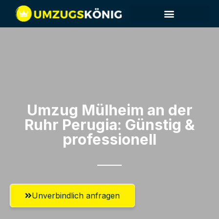
Umzug Mülheim an der
Ruhr​ Perugia: Günstig &
professionell​
Unverbindlich anfragen