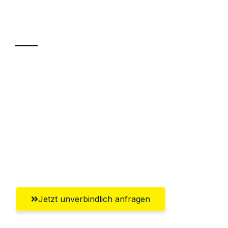
Ihr Umzug oder
Transport
Sparen Sie bis zu 100€ bei Anfrage
Abwicklung innerhalb von 24 Stunden
Versichert bis zu 7.500€
Ggf. komplette Zollabwicklung inklusive
Umfassender Kundensupport aus
Mülheim an der Ruhr
Jetzt unverbindlich anfragen