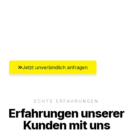
Abwicklung innerhalb von 24 Stunden
Versichert bis zu 7.500€
Ggf. komplette Zollabwicklung inklusive
Umfassender Kundensupport aus
Mülheim an der Ruhr
Jetzt unverbindlich anfragen
ECHTE ERFAHRUNGEN
Erfahrungen unserer
Kunden mit uns