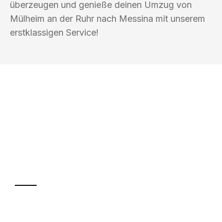
überzeugen und genieße deinen Umzug von
Mülheim an der Ruhr nach Messina mit unserem
erstklassigen Service!
UMZUGSKÖNIG FOERSTER MÜLHEIM
AN DER RUHR
Ihr Umzug oder
Transport
Sparen Sie bis zu 100€ bei Anfrage