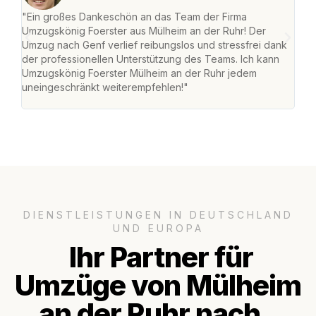
"Ein großes Dankeschön an das Team der Firma
"Die
Umzugskönig Foerster aus Mülheim an der Ruhr! Der
der 
Umzug nach Genf verlief reibungslos und stressfrei dank
Amst
der professionellen Unterstützung des Teams. Ich kann
effi
Umzugskönig Foerster Mülheim an der Ruhr jedem
alle
uneingeschränkt weiterempfehlen!"
für 
DIENSTLEISTUNGEN IN DEUTSCHLAND
UND EUROPA
Ihr Partner für
Umzüge von Mülheim
an der Ruhr nach..