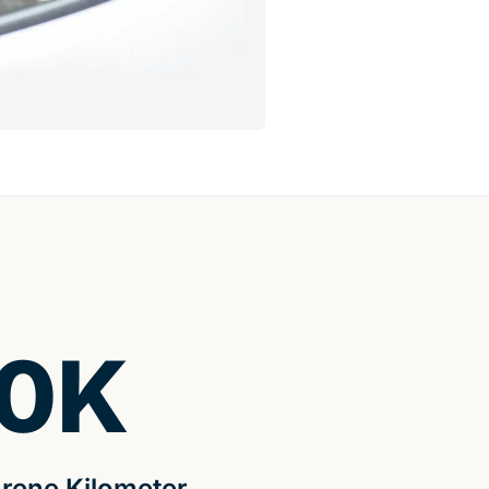
0
K
rene Kilometer