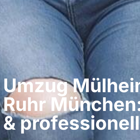
Umzug Mülheim
Ruhr​ München
& professionell​