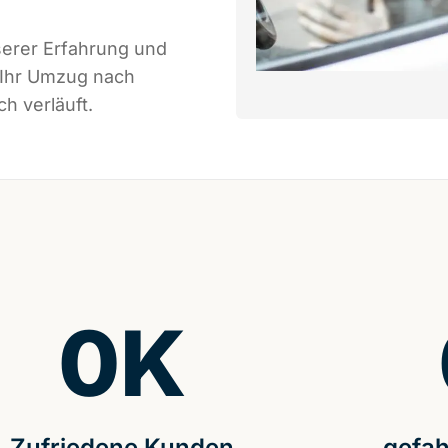
serer Erfahrung und
 Ihr Umzug nach
h verläuft.
0
K
Zufriedene Kunden
gefah