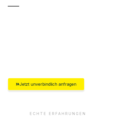
Sparen Sie bis zu 100€ bei Anfrage
Abwicklung innerhalb von 24 Stunden
Versichert bis zu 7.500€
Ggf. komplette Zollabwicklung inklusive
Umfassender Kundensupport aus
Mülheim an der Ruhr
Jetzt unverbindlich anfragen
ECHTE ERFAHRUNGEN