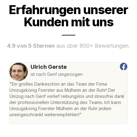
Erfahrungen unserer
Kunden mit uns
4.9 von 5 Sternen
aus über 800+ Bewertungen.
Ulrich Gerste
ist nach Genf umgezogen
"Ein großes Dankeschön an das Team der Firma
"Die
Umzugskönig Foerster aus Mülheim an der Ruhr! Der
der 
Umzug nach Genf verlief reibungslos und stressfrei dank
Amst
der professionellen Unterstützung des Teams. Ich kann
effi
Umzugskönig Foerster Mülheim an der Ruhr jedem
alle
uneingeschränkt weiterempfehlen!"
für 