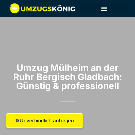
Umzug Mülheim an der
Ruhr​ Bergisch Gladbach:
Günstig & professionell​
Unverbindlich anfragen