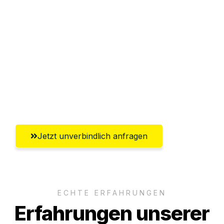
Sparen Sie bis zu 100€ bei Anfrage
Abwicklung innerhalb von 24 Stunden
Versichert bis zu 7.500€
Ggf. komplette Zollabwicklung inklusive
Umfassender Kundensupport aus
Mülheim an der Ruhr
Jetzt unverbindlich anfragen
ECHTE ERFAHRUNGEN
Erfahrungen unserer