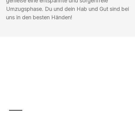
genieße eine entspannte und sorgenfreie
Umzugsphase. Du und dein Hab und Gut sind bei
uns in den besten Händen!
UMZUGSKÖNIG FOERSTER MÜLHEIM
AN DER RUHR
Ihr Umzug oder
Transport
Sparen Sie bis zu 100€ bei Anfrage
Abwicklung innerhalb von 24 Stunden