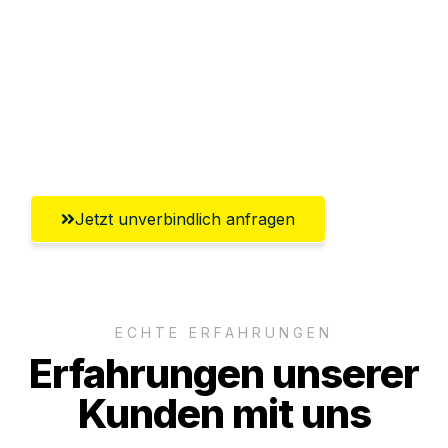
Versichert bis zu 7.500€
Ggf. komplette Zollabwicklung inklusive
Umfassender Kundensupport aus
Mülheim an der Ruhr
Jetzt unverbindlich anfragen
ECHTE ERFAHRUNGEN
Erfahrungen unserer
Kunden mit uns