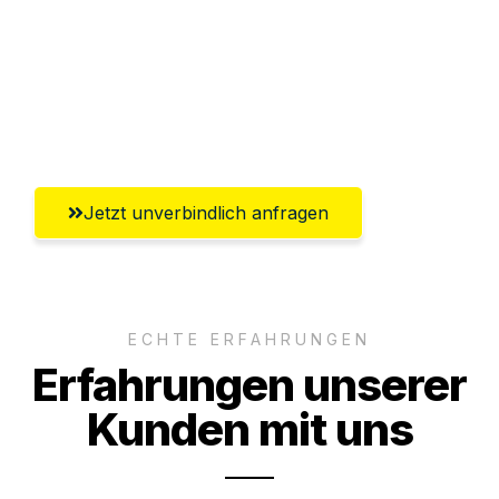
Versichert bis zu 7.500€
Ggf. komplette Zollabwicklung inklusive
Umfassender Kundensupport aus
Mülheim an der Ruhr
Jetzt unverbindlich anfragen
ECHTE ERFAHRUNGEN
Erfahrungen unserer
Kunden mit uns