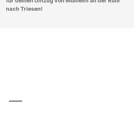
für deinen Umzug von Mülheim an der Ruhr
nach Triesen!
UMZUGSKÖNIG FOERSTER MÜLHEIM
AN DER RUHR
Ihr Umzug oder
Transport
Sparen Sie bis zu 100€ bei Anfrage
Abwicklung innerhalb von 24 Stunden