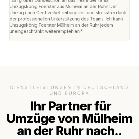
"Ein großes Dankeschön an das Team der Firma
"Die
Umzugskönig Foerster aus Mülheim an der Ruhr! Der
der 
Umzug nach Genf verlief reibungslos und stressfrei dank
Amst
der professionellen Unterstützung des Teams. Ich kann
effi
Umzugskönig Foerster Mülheim an der Ruhr jedem
alle
uneingeschränkt weiterempfehlen!"
für 
DIENSTLEISTUNGEN IN DEUTSCHLAND
UND EUROPA
Ihr Partner für
Umzüge von Mülheim
an der Ruhr nach..