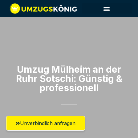
Umzug Mülheim an der
Ruhr​ Sotschi: Günstig &
professionell​
Unverbindlich anfragen