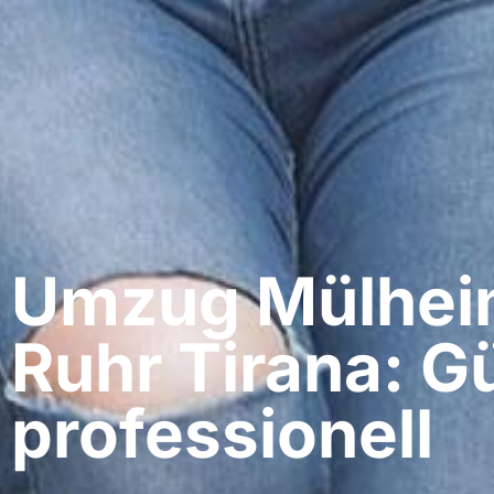
Umzug Mülheim
Ruhr​ Tirana: G
professionell​