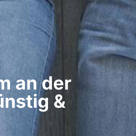
 an der
ünstig &