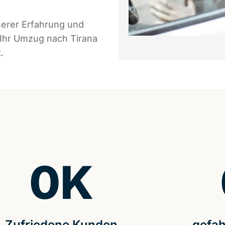
serer Erfahrung und
 Ihr Umzug nach Tirana
.
0
K
Zufriedene Kunden
gefah