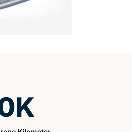
0
K
rene Kilometer