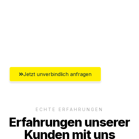
Abwicklung innerhalb von 24 Stunden
Versichert bis zu 7.500€
Ggf. komplette Zollabwicklung inklusive
Umfassender Kundensupport aus
Mülheim an der Ruhr
Jetzt unverbindlich anfragen
ECHTE ERFAHRUNGEN
Erfahrungen unserer
Kunden mit uns