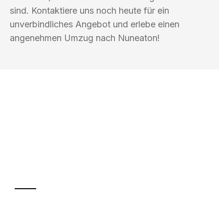
sind. Kontaktiere uns noch heute für ein
unverbindliches Angebot und erlebe einen
angenehmen Umzug nach Nuneaton!
UMZUGSKÖNIG FOERSTER MÜLHEIM
AN DER RUHR
Ihr Umzug oder
Transport
Sparen Sie bis zu 100€ bei Anfrage