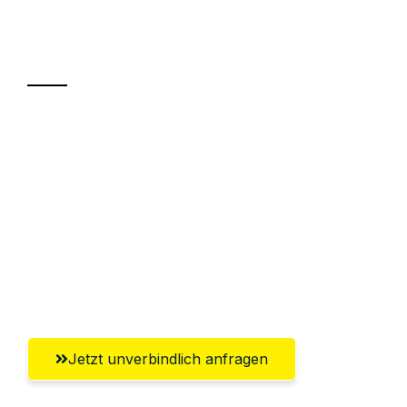
Ihr Umzug oder
Transport
Sparen Sie bis zu 100€ bei Anfrage
Abwicklung innerhalb von 24 Stunden
Versichert bis zu 7.500€
Ggf. komplette Zollabwicklung inklusive
Umfassender Kundensupport aus
Mülheim an der Ruhr
Jetzt unverbindlich anfragen