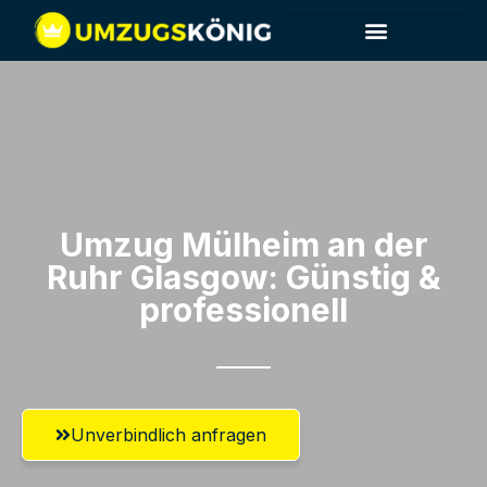
Umzug Mülheim an der
Ruhr​ Glasgow: Günstig &
professionell​
Unverbindlich anfragen