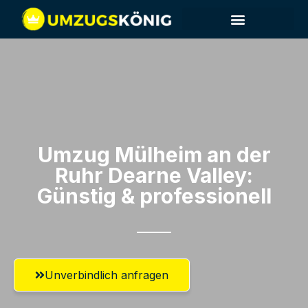
Umzug Mülheim an der
Ruhr​ Dearne Valley:
Günstig & professionell​
Unverbindlich anfragen