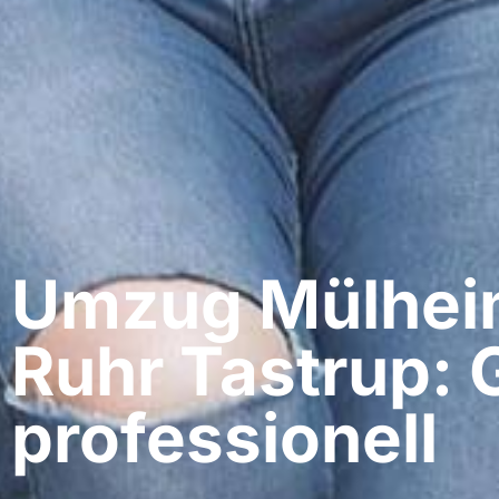
Umzug Mülheim
Ruhr​ Tastrup: 
professionell​