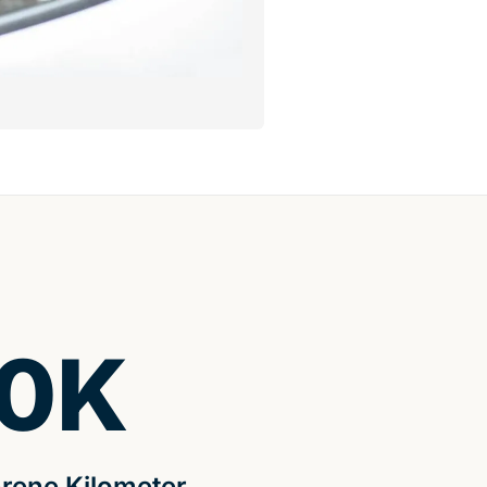
0
K
rene Kilometer