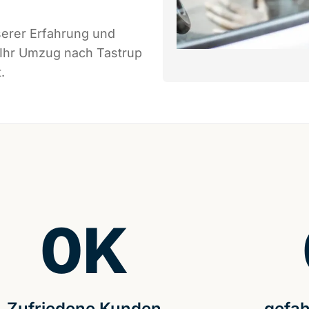
serer Erfahrung und
 Ihr Umzug nach Tastrup
.
0
K
Zufriedene Kunden
gefah