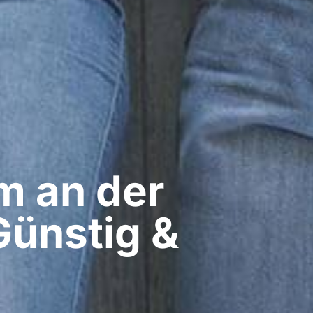
 an der
Günstig &