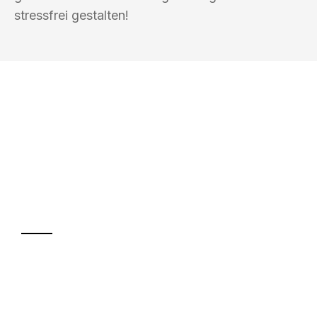
stressfrei gestalten!
UMZUGSKÖNIG FOERSTER MÜLHEIM
AN DER RUHR
Ihr Umzug oder
Transport
Sparen Sie bis zu 100€ bei Anfrage
Abwicklung innerhalb von 24 Stunden
Versichert bis zu 7.500€