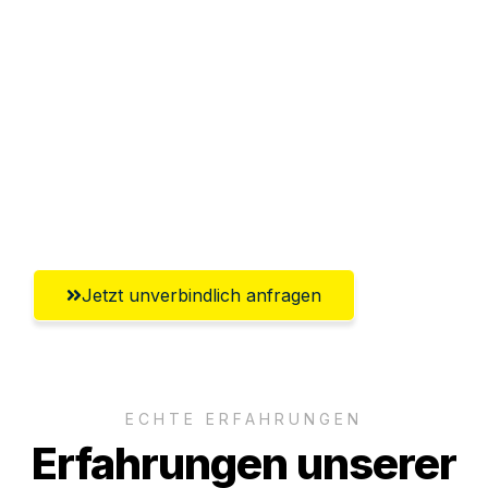
Sparen Sie bis zu 100€ bei Anfrage
Abwicklung innerhalb von 24 Stunden
Versichert bis zu 7.500€
Ggf. komplette Zollabwicklung inklusive
Umfassender Kundensupport aus
Mülheim an der Ruhr
Jetzt unverbindlich anfragen
ECHTE ERFAHRUNGEN
Erfahrungen unserer