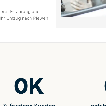
serer Erfahrung und
s Ihr Umzug nach Plewen
.
0
K
Zufriedene Kunden
gefah