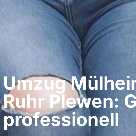
Umzug Mülheim
Ruhr​ Plewen: 
professionell​