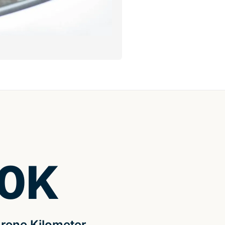
0
K
rene Kilometer