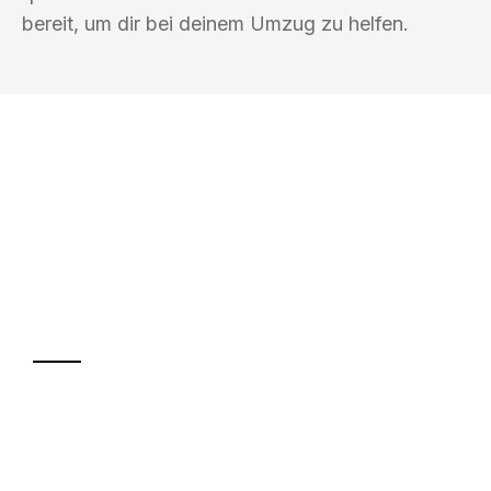
bereit, um dir bei deinem Umzug zu helfen.
UMZUGSKÖNIG FOERSTER MÜLHEIM
AN DER RUHR
Ihr Umzug oder
Transport
Sparen Sie bis zu 100€ bei Anfrage
Abwicklung innerhalb von 24 Stunden
Versichert bis zu 7.500€