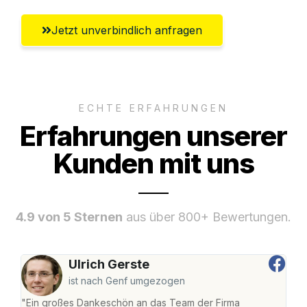
Jetzt unverbindlich anfragen
ECHTE ERFAHRUNGEN
Erfahrungen unserer
Kunden mit uns
4.9 von 5 Sternen
aus über 800+ Bewertungen.
Ulrich Gerste
ist nach Genf umgezogen
"Ein großes Dankeschön an das Team der Firma
"Die