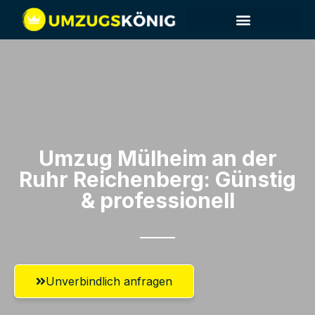
Umzug Mülheim an der
Ruhr​ Reichenberg: Günstig
& professionell​
Unverbindlich anfragen