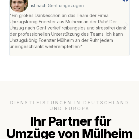
ist nach Genf umgezogen
"Ein großes Dankeschön an das Team der Firma
"Die
Umzugskönig Foerster aus Mülheim an der Ruhr! Der
der 
Umzug nach Genf verlief reibungslos und stressfrei dank
Amst
der professionellen Unterstützung des Teams. Ich kann
effi
Umzugskönig Foerster Mülheim an der Ruhr jedem
alle
uneingeschränkt weiterempfehlen!"
für 
DIENSTLEISTUNGEN IN DEUTSCHLAND
UND EUROPA
Ihr Partner für
Umzüge von Mülheim