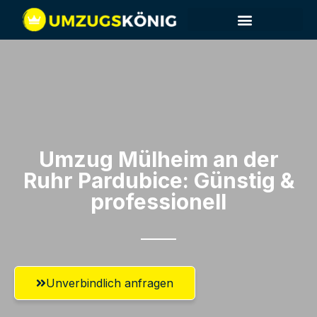
Umzug Mülheim an der
Ruhr​ Pardubice: Günstig &
professionell​
Unverbindlich anfragen