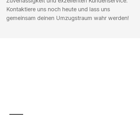
Zuverlässigkeit und exzellenten Kundenservice.
Kontaktiere uns noch heute und lass uns
gemeinsam deinen Umzugstraum wahr werden!
UMZUGSKÖNIG FOERSTER MÜLHEIM
AN DER RUHR
Ihr Umzug oder
Transport
Sparen Sie bis zu 100€ bei Anfrage
Abwicklung innerhalb von 24 Stunden