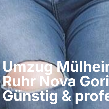
Umzug Mülheim
Ruhr​ Nova Gor
Günstig & profe