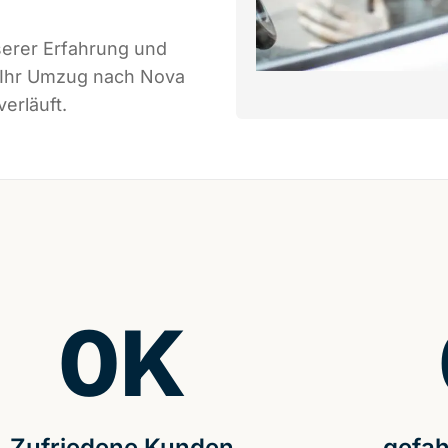
serer Erfahrung und
s Ihr Umzug nach Nova
erläuft.
0
K
Zufriedene Kunden
gefah