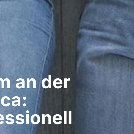
 an der
ica:
ssionell​