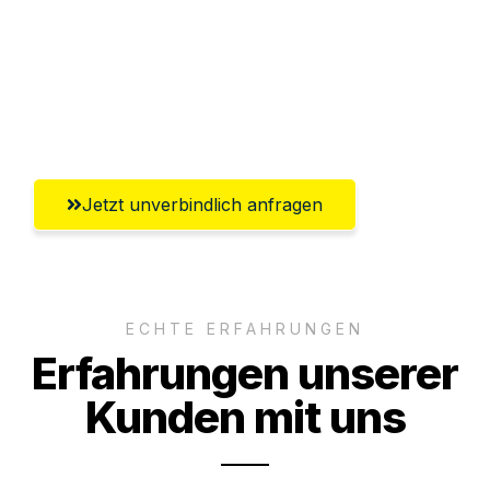
Versichert bis zu 7.500€
Ggf. komplette Zollabwicklung inklusive
Umfassender Kundensupport aus
Mülheim an der Ruhr
Jetzt unverbindlich anfragen
ECHTE ERFAHRUNGEN
Erfahrungen unserer
Kunden mit uns