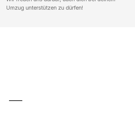
Umzug unterstützen zu dürfen!
UMZUGSKÖNIG FOERSTER MÜLHEIM
AN DER RUHR
Ihr Umzug oder
Transport
Sparen Sie bis zu 100€ bei Anfrage
Abwicklung innerhalb von 24 Stunden