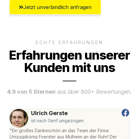
Jetzt unverbindlich anfragen
ECHTE ERFAHRUNGEN
Erfahrungen unserer
Kunden mit uns
4.9 von 5 Sternen
aus über 800+ Bewertungen.
Ulrich Gerste
ist nach Genf umgezogen
"Ein großes Dankeschön an das Team der Firma
"Die
Umzugskönig Foerster aus Mülheim an der Ruhr! Der
der 