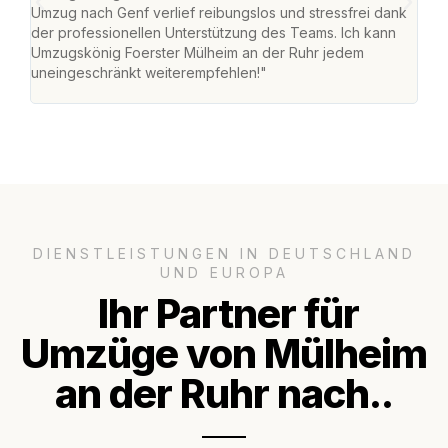
Umzug nach Genf verlief reibungslos und stressfrei dank
Amst
der professionellen Unterstützung des Teams. Ich kann
effi
Umzugskönig Foerster Mülheim an der Ruhr jedem
alle
uneingeschränkt weiterempfehlen!"
für 
DIENSTLEISTUNGEN IN DEUTSCHLAND
UND EUROPA
Ihr Partner für
Umzüge von Mülheim
an der Ruhr nach..