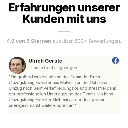
Erfahrungen unserer
Kunden mit uns
4.9 von 5 Sternen
aus über 800+ Bewertungen.
Ulrich Gerste
ist nach Genf umgezogen
"Ein großes Dankeschön an das Team der Firma
"Die
Umzugskönig Foerster aus Mülheim an der Ruhr! Der
der 
Umzug nach Genf verlief reibungslos und stressfrei dank
Amst
der professionellen Unterstützung des Teams. Ich kann
effi
Umzugskönig Foerster Mülheim an der Ruhr jedem
alle
uneingeschränkt weiterempfehlen!"
für 