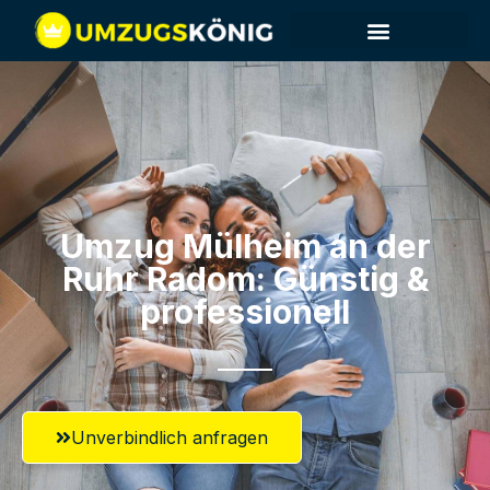
Umzug Mülheim an der
Ruhr​ Radom: Günstig &
professionell​
Unverbindlich anfragen