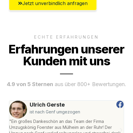
Jetzt unverbindlich anfragen
ECHTE ERFAHRUNGEN
Erfahrungen unserer
Kunden mit uns
4.9 von 5 Sternen
aus über 800+ Bewertungen.
Ulrich Gerste
ist nach Genf umgezogen
"Ein großes Dankeschön an das Team der Firma
"Die
Umzugskönig Foerster aus Mülheim an der Ruhr! Der
der 