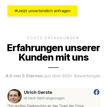
Jetzt unverbindlich anfragen
ECHTE ERFAHRUNGEN
Erfahrungen unserer
Kunden mit uns
4.9 von 5 Sternen
aus über 800+ Bewertungen.
Ulrich Gerste
ist nach Genf umgezogen
"Ein großes Dankeschön an das Team der Firma
"Die