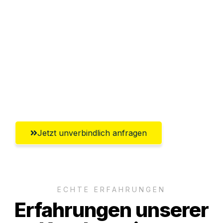
Sparen Sie bis zu 100€ bei Anfrage
Abwicklung innerhalb von 24 Stunden
Versichert bis zu 7.500€
Ggf. komplette Zollabwicklung inklusive
Umfassender Kundensupport aus
Mülheim an der Ruhr
Jetzt unverbindlich anfragen
ECHTE ERFAHRUNGEN
Erfahrungen unserer