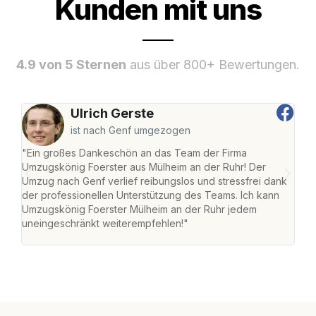
Kunden mit uns
4.9 von 5 Sternen
aus über 800+ Bewertungen.
Ulrich Gerste
ist nach Genf umgezogen
"Ein großes Dankeschön an das Team der Firma
"Die
Umzugskönig Foerster aus Mülheim an der Ruhr! Der
der 
Umzug nach Genf verlief reibungslos und stressfrei dank
Amst
der professionellen Unterstützung des Teams. Ich kann
effi
Umzugskönig Foerster Mülheim an der Ruhr jedem
alle
uneingeschränkt weiterempfehlen!"
für 