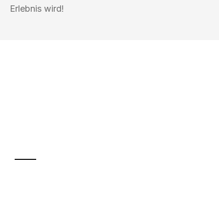
Erlebnis wird!
UMZUGSKÖNIG FOERSTER MÜLHEIM
AN DER RUHR
Ihr Umzug oder
Transport
Sparen Sie bis zu 100€ bei Anfrage
Abwicklung innerhalb von 24 Stunden
Versichert bis zu 7.500€