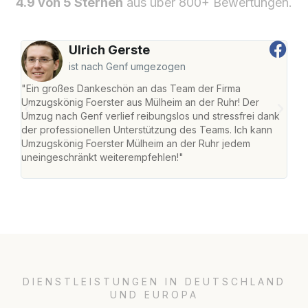
4.9 von 5 Sternen
aus über 800+ Bewertungen.
Ulrich Gerste
ist nach Genf umgezogen
"Ein großes Dankeschön an das Team der Firma
"Die
Umzugskönig Foerster aus Mülheim an der Ruhr! Der
der 
Umzug nach Genf verlief reibungslos und stressfrei dank
Amst
der professionellen Unterstützung des Teams. Ich kann
effi
Umzugskönig Foerster Mülheim an der Ruhr jedem
alle
uneingeschränkt weiterempfehlen!"
für 
DIENSTLEISTUNGEN IN DEUTSCHLAND
UND EUROPA